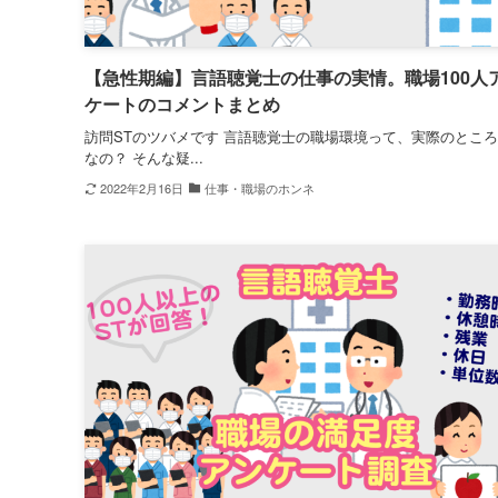
【急性期編】言語聴覚士の仕事の実情。職場100人
ケートのコメントまとめ
訪問STのツバメです 言語聴覚士の職場環境って、実際のとこ
なの？ そんな疑...
2022年2月16日
仕事・職場のホンネ