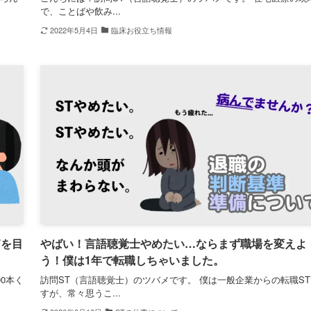
で、ことばや飲み...
2022年5月4日
臨床お役立ち情報
Tを目
やばい！言語聴覚士やめたい…ならまず職場を変えよ
う！僕は1年で転職しちゃいました。
0本く
訪問ST（言語聴覚士）のツバメです。 僕は一般企業からの転職ST
すが、常々思うこ...