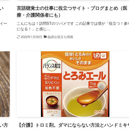
い
言語聴覚士の仕事に役立つサイト・ブログまとめ（医
療・介護関係者にも）
ツイー
こんにちは！訪問STのツバメです この記事では僕が「役立つ！参
になる！」と感じ...
2022年1月30日
臨床お役立ち情報
い方
【介護】トロミ剤。ダマにならない方法とハンドミキ