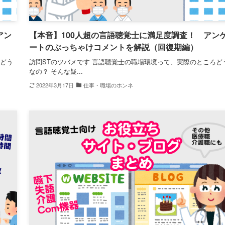
アン
【本音】100人超の言語聴覚士に満足度調査！ アン
ートのぶっちゃけコメントを解説（回復期編）
ろどう
訪問STのツバメです 言語聴覚士の職場環境って、実際のところど
なの？ そんな疑...
2022年3月17日
仕事・職場のホンネ