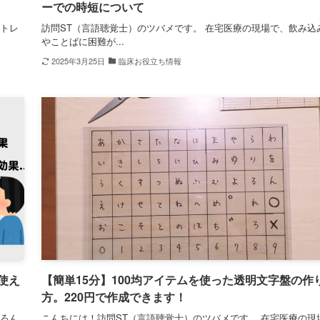
ーでの時短について
圧トレ
訪問ST（言語聴覚士）のツバメです。 在宅医療の現場で、飲み込
やことばに困難が...
2025年3月25日
臨床お役立ち情報
使え
【簡単15分】100均アイテムを使った透明文字盤の作
方。220円で作成できます！
いろん
こんちには！訪問ST（言語聴覚士）のツバメです。 在宅医療の現