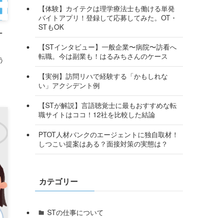
【体験】カイテクは理学療法士も働ける単発
バイトアプリ！登録して応募してみた。OT・
STもOK
ケ
【STインタビュー】一般企業〜病院〜訪看へ
転職。今は副業も！はるみちさんのケース
う
【実例】訪問リハで経験する「かもしれな
い」アクシデント例
【STが解説】言語聴覚士に最もおすすめな転
職サイトはココ！12社を比較した結論
PTOT人材バンクのエージェントに独自取材！
しつこい提案はある？面接対策の実態は？
カテゴリー
STの仕事について