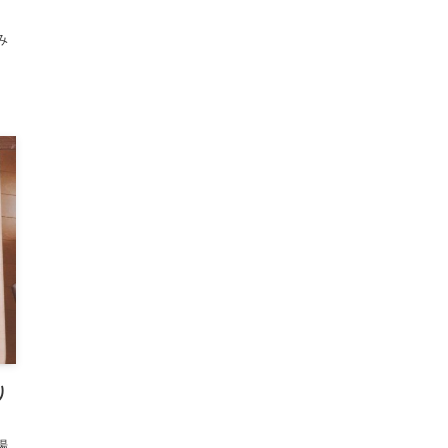
み
り
場