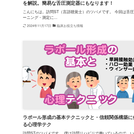
を解説。簡易な舌圧測定器にもなります！
こんにちは。訪問ST（言語聴覚士）のツバメです。 今回は舌
ーニング・測定に...
2024年11月17日
臨床お役立ち情報
ラポール形成の基本テクニックと・信頼関係構築に
る心理学テク
訪問STのツバメです。 僕は訪問リハビリで働いているので、